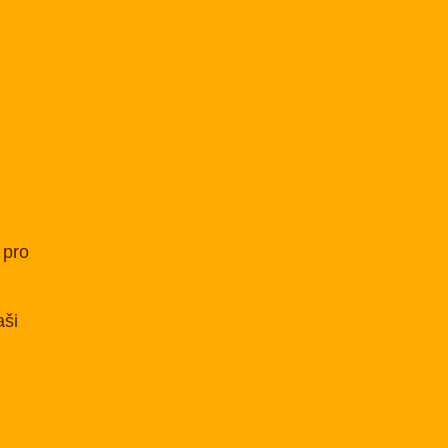
 pro
.
aši