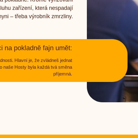
luhu zařízení, která nespadají
yni – třeba výrobník zmrzliny.
ci na pokladně fajn umět:
nosti. Hlavní je, že zvládneš jednat
 pro naše Hosty byla každá tvá směna
příjemná.