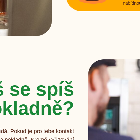
nabídnou
š se spíš
okladně?
ídá. Pokud je pro tebe kontakt
i na pokladně. Kromě vyřizování