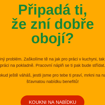
Připadá ti,
že zní dobře
obojí?
ný problém. Zaškolíme tě na jak pro práci v kuchyni, tak
práci na pokladně. Pracovní náplň se ti pak bude střídat
kud ještě váháš, jestli jsme pro tebe ti praví, mrkni na n
šťavnatou nabídku benefitů!
KOUKNI NA NABÍDKU