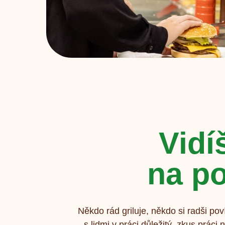
Vidí
na p
Někdo rád griluje, někdo si radši pov
s lidmi v práci důležitý, zkus prác