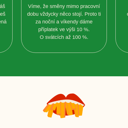
áš
Víme, že směny mimo pracovní
žeš
dobu vždycky něco stojí. Proto ti
ená
za noční a víkendy dáme
příplatek ve výši 10 %.
O svátcích až 100 %.