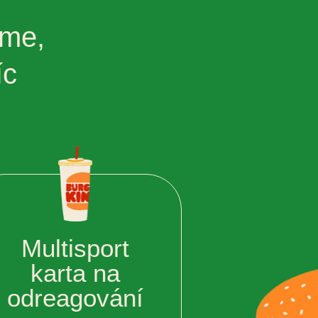
ime,
íc
Multisport
karta na
odreagování