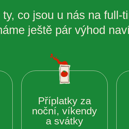
 ty, co jsou u nás na full‑t
áme ještě pár výhod nav
Příplatky za
noční, víkendy
a svátky