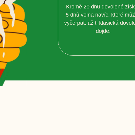
Kromě 20 dnů dovolené získ
5 dnů volna navíc, které mů
vyčerpat, až ti klasická dovol
dojde.